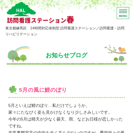
東京都練馬区 訪問看護
東京都練馬区 24時間対応体制型 訪問看護ステーション／訪問看護・訪問
リハビリテーション
ホーム
お知らせブログ
訪問看護について
訪問リハビリについて
いっしょに働きましょう
5月の風に鯉のぼり
お問い合わせ
5月といえば鯉のぼり…私だけでしょうか。
家々にたなびく姿も見かけなくなり少しさみしいです。
今年の5月は晴天が少なく曇天、雨、などお日様が恋しかった
ですね。
非常事態宣言の中街を歩く方も少ないのですが、季節折々の風