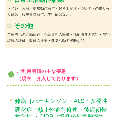
トイレ、入浴、更衣動作練習・起き上がり・車いすへの乗り移
り練習、段差昇降練習、歩行練習など。
その他
ご家族への介助伝達・介護負担の軽減・福祉用具の選定・自宅
環境の評価、改修の提案・趣味活動の援助など。
ご利用者様の主な疾患
（現在、介入しております）
難病［パーキンソン・ALS・多発性
硬化症・核上性進行麻痺・後縦靭帯
骨化症 ・CIDP（慢性炎症性脱髄性