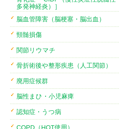
多発神経炎）］
脳血管障害（脳梗塞・脳出血）
頸髄損傷
関節リウマチ
骨折術後や整形疾患（人工関節）
廃用症候群
脳性まひ・小児麻痺
認知症・うつ病
COPD（HOT使用）